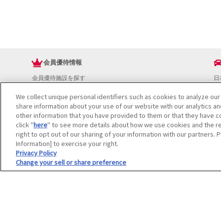
会員優待情報
会員優待施設を探す
日
JAFアプリ
ド
We collect unique personal identifiers such as cookies to analyze our
新規優待施設
お
share information about your use of our website with our analytics a
海外で使える会員優待サービス
ド
other information that you have provided to them or that they have co
JAFプレミアムサービス
イ
click "
here
" to see more details about how we use cookies and the re
JAFライフサポート
地
right to opt out of our sharing of your information with our partners. 
お
Information] to exercise your right.
JAF Mate
ド
Privacy Policy
Change your sell or share preference
冊子JAF Mate・JAF PLUS
利用規約
個人情報の取り扱いについて
会員優待サービスの提携