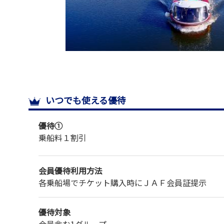
いつでも使える優待
優待①
乗船料１割引
会員優待利用方法
各乗船場でチケット購入時にＪＡＦ会員証提示
優待対象
会員含む1グループ