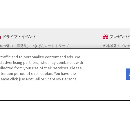
ドライブ・イベント
プレゼント
本の魅力、再発見／ごきげんロードトリップ
各地域発！プレ
ライブスタンプラリー
 traffic and to personalize content and ads. We
でかけスポットを探す
nd advertising partners, who may combine it with
ライブコースを探す
llected from your use of their services. Please
ベントを探す
tention period of each cookie. You have the
図から探す
Please click [Do Not Sell or Share My Personal
役立ち情報
ライブ情報ページ操作マニュアル
をご検討の方へ
JAFホームページ