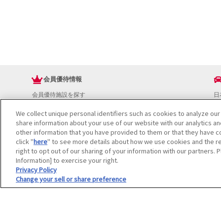
会員優待情報
会員優待施設を探す
日
JAFアプリ
ド
We collect unique personal identifiers such as cookies to analyze our
新規優待施設
お
share information about your use of our website with our analytics a
海外で使える会員優待サービス
ド
other information that you have provided to them or that they have co
JAFプレミアムサービス
イ
click "
here
" to see more details about how we use cookies and the re
JAFライフサポート
地
right to opt out of our sharing of your information with our partners. 
お
Information] to exercise your right.
JAF Mate
ド
Privacy Policy
Change your sell or share preference
冊子JAF Mate・JAF PLUS
利用規約
個人情報の取り扱いについて
会員優待サービスの提携