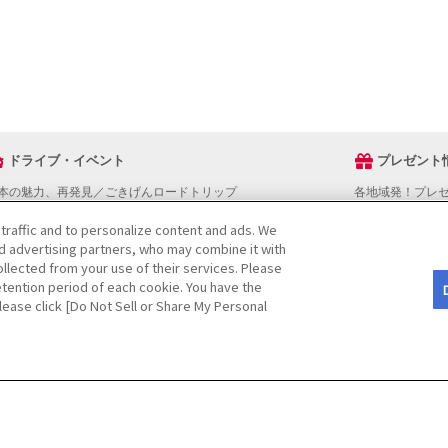
ドライブ・イベント
プレゼント
本の魅力、再発見／ごきげんロードトリップ
各地域発！プレ
ライブスタンプラリー
 traffic and to personalize content and ads. We
でかけスポットを探す
nd advertising partners, who may combine it with
ライブコースを探す
llected from your use of their services. Please
ベントを探す
tention period of each cookie. You have the
図から探す
Please click [Do Not Sell or Share My Personal
役立ち情報
ライブ情報ページ操作マニュアル
をご検討の方へ
JAFホームページ