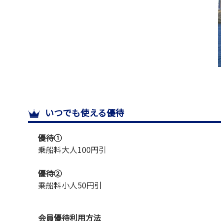
いつでも使える優待
優待①
乗船料
大人
100円引
優待②
乗船料
小人
50円引
会員優待利用方法