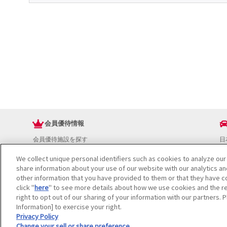
会員優待情報
会員優待施設を探す
日
JAFアプリ
ド
We collect unique personal identifiers such as cookies to analyze our
新規優待施設
お
share information about your use of our website with our analytics a
海外で使える会員優待サービス
ド
other information that you have provided to them or that they have co
JAFプレミアムサービス
イ
click "
here
" to see more details about how we use cookies and the re
JAFライフサポート
地
right to opt out of our sharing of your information with our partners. 
お
Information] to exercise your right.
JAF Mate
ド
Privacy Policy
Change your sell or share preference