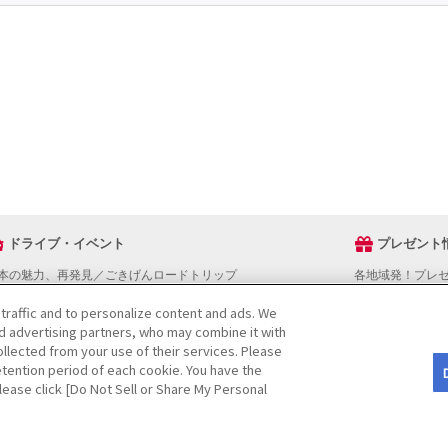
ドライブ・イベント
プレゼント
本の魅力、再発見／ごきげんロードトリップ
各地域発！プレ
ライブスタンプラリー
 traffic and to personalize content and ads. We
でかけスポットを探す
nd advertising partners, who may combine it with
ライブコースを探す
llected from your use of their services. Please
ベントを探す
tention period of each cookie. You have the
図から探す
Please click [Do Not Sell or Share My Personal
役立ち情報
ライブ情報ページ操作マニュアル