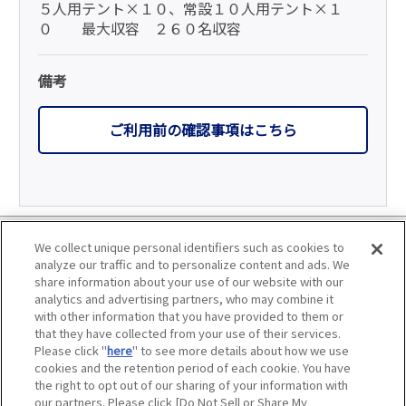
５人用テント×１０、常設１０人用テント×１
０ 最大収容 ２６０名収容
備考
ご利用前の確認事項はこちら
利用規約
We collect unique personal identifiers such as cookies to
analyze our traffic and to personalize content and ads. We
個人情報の取り扱いについて
share information about your use of our website with our
analytics and advertising partners, who may combine it
with other information that you have provided to them or
会員優待サービスの提携をご検討の方へ
that they have collected from your use of their services.
Please click "
here
" to see more details about how we use
JAFホームページ
cookies and the retention period of each cookie. You have
the right to opt out of our sharing of your information with
our partners. Please click [Do Not Sell or Share My
Do Not Sell or Share My Personal Information