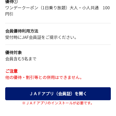
優待①
大人 一般料金3,500円～3,900円 →所定
ワンデークーポン（1日乗り放題）大人・小人共通 100
料金より400円引
円引
小人･シニア 一般料金2,500円～2,900円 →所定
料金より200円引
会員優待利用方法
受付時にJAF会員証をご提示ください。
優待対象
会員含む5名まで
ご注意
他の優待・割引等との併用はできません。
ＪＡＦアプリ（会員証）を開く
※ＪＡＦアプリのインストールが必要です。