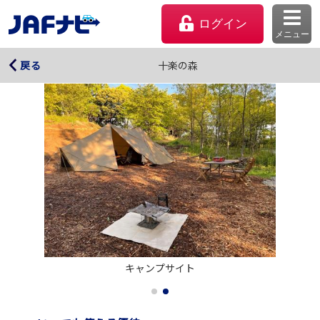
ログイン
メニュー
十楽の森
十楽の森
戻る
マイページ
キャンプサイト
会員優待のご利用方法
よくあるご質問