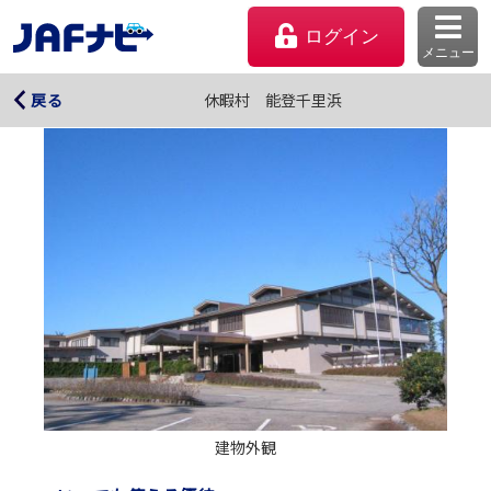
ログイン
メニュー
休暇村 能登千里浜
休暇村 能登千里浜
戻る
マイページ
会員優待のご利用方法
建物外観
よくあるご質問