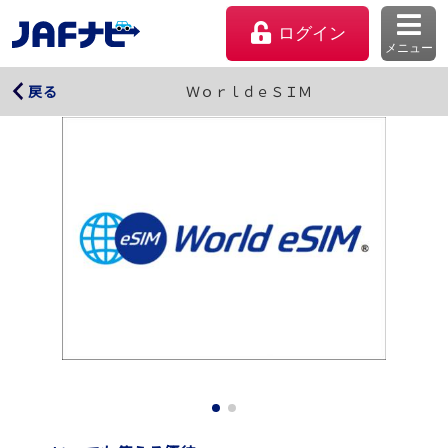
ログイン
メニュー
ＷｏｒｌｄｅＳＩＭ
ＷｏｒｌｄｅＳＩＭ
戻る
マイページ
会員優待のご利用方法
よくあるご質問