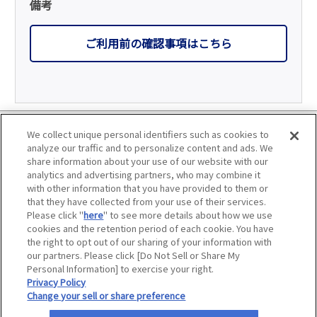
備考
ご利用前の確認事項はこちら
利用規約
We collect unique personal identifiers such as cookies to
analyze our traffic and to personalize content and ads. We
個人情報の取り扱いについて
share information about your use of our website with our
analytics and advertising partners, who may combine it
with other information that you have provided to them or
会員優待サービスの提携をご検討の方へ
that they have collected from your use of their services.
Please click "
here
" to see more details about how we use
JAFホームページ
cookies and the retention period of each cookie. You have
the right to opt out of our sharing of your information with
our partners. Please click [Do Not Sell or Share My
Personal Information] to exercise your right.
Privacy Policy
©
. All rights reserved.
Change your sell or share preference