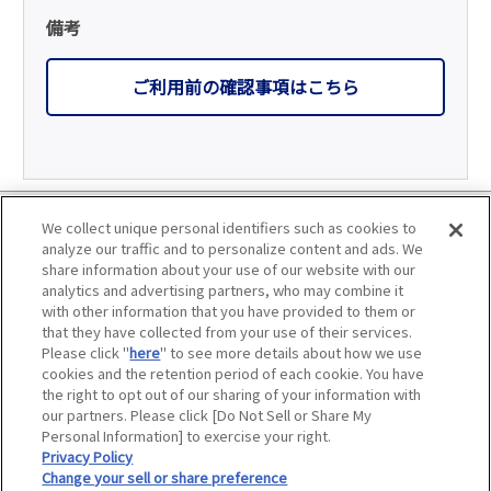
備考
ご利用前の確認事項はこちら
利用規約
We collect unique personal identifiers such as cookies to
analyze our traffic and to personalize content and ads. We
個人情報の取り扱いについて
share information about your use of our website with our
analytics and advertising partners, who may combine it
with other information that you have provided to them or
会員優待サービスの提携をご検討の方へ
that they have collected from your use of their services.
Please click "
here
" to see more details about how we use
JAFホームページ
cookies and the retention period of each cookie. You have
the right to opt out of our sharing of your information with
our partners. Please click [Do Not Sell or Share My
Personal Information] to exercise your right.
Privacy Policy
©
. All rights reserved.
Change your sell or share preference