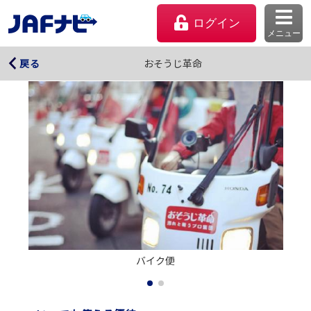
ログイン
メニュー
おそうじ革命
おそうじ革命
戻る
マイページ
バイク便
会員優待のご利用方法
よくあるご質問