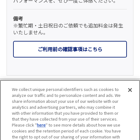
パフォーマンスを、ぜひ一度ご体感ください。
備考
※繁忙期・土日祝日のご依頼でも追加料金は発生
いたしません。
ご利用前の確認事項はこちら
利用規約
We collect unique personal identifiers such as cookies to
analyze our traffic and to personalize content and ads. We
個人情報の取り扱いについて
share information about your use of our website with our
analytics and advertising partners, who may combine it
with other information that you have provided to them or
会員優待サービスの提携をご検討の方へ
that they have collected from your use of their services.
Please click "
here
" to see more details about how we use
JAFホームページ
cookies and the retention period of each cookie. You have
the right to opt out of our sharing of your information with