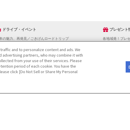
ドライブ・イベント
プレゼント
本の魅力、再発見／ごきげんロードトリップ
各地域発！プレ
ライブスタンプラリー
 traffic and to personalize content and ads. We
でかけスポットを探す
nd advertising partners, who may combine it with
ライブコースを探す
llected from your use of their services. Please
ベントを探す
tention period of each cookie. You have the
図から探す
Please click [Do Not Sell or Share My Personal
役立ち情報
ライブ情報ページ操作マニュアル
をご検討の方へ
JAFホームページ
CopyRight
©
(JAF)
. All rights reserved.