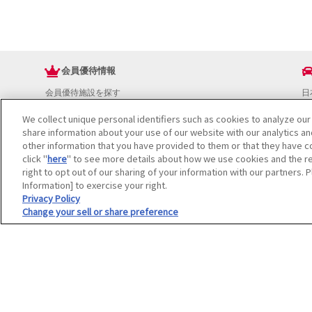
会員優待情報
会員優待施設を探す
日
JAFアプリ
ド
We collect unique personal identifiers such as cookies to analyze our
新規優待施設
お
share information about your use of our website with our analytics a
海外で使える会員優待サービス
ド
other information that you have provided to them or that they have co
JAFプレミアムサービス
イ
click "
here
" to see more details about how we use cookies and the re
JAFライフサポート
地
right to opt out of our sharing of your information with our partners. 
お
Information] to exercise your right.
JAF Mate
ド
Privacy Policy
Change your sell or share preference
冊子JAF Mate・JAF PLUS
利用規約
個人情報の取り扱いについて
会員優待サービスの提携