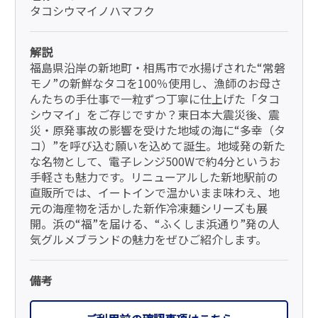
タコシウマイノハマフク
解説
福島県沿岸の新地町・相馬市で水揚げされた“常磐
モノ”の新鮮なタコを100％使用し、漁師のお母さ
んたちの手仕事で一粒ずつ丁寧に仕上げた「タコ
シウマイ」をご存じですか？東日本大震災後、震
災・原発事故の影響を受けた地域の海に“多幸（タ
コ）”を呼び込む願いを込めて誕生。地域発の新た
な名物として、電子レンジ500Wで約4分というお
手軽さも魅力です。リニューアルした新地駅前の
直販所では、イートインで温かいまま味わえ、地
元の海産物を活かした新作冷凍麺シリーズも展
開。浜の“福”を届ける、“ふくしま浜通り”発の人
気グルメブランドの魅力をぜひご紹介します。
備考