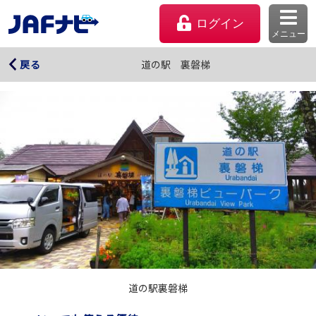
ログイン
メニュー
道の駅 裏磐梯
道の駅 裏磐梯
戻る
マイページ
会員優待のご利用方法
道の駅裏磐梯
よくあるご質問