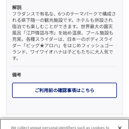
幼児（3歳から）
解説
2,190円→1,760円
フラダンスで有名な、6つのテーマパークで構成さ
れる県下随一の観光施設です。ホテルも併設され
宿泊でも楽しむことができます。世界最大の露天
風呂「江戸情話与市」を始め温泉、プール施設も
充実。各種スライダーは、日本一のボディスライ
8/8～8/15
ダー「ビッグ★アロハ」をはじめフィッシュゴー
ランド、ワイワイオハナは子どもたちに大人気で
す。
備考
入場料金 大人・小学生・幼児：20％割引
ご利用前の確認事項はこちら
大人（中学生以上）
4,620円→3,700円
利用規約
We collect unique personal identifiers such as cookies to