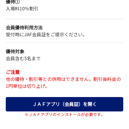
優待①
入場料
10％割引
会員優待利用方法
大人（中学生以上）
受付時にJAF会員証をご提示ください。
3,570円→2,860円
優待対象
会員含む5名まで
小学生
2,250円→1,800円
ご注意
他の優待・割引等との併用はできません。割引後料金の
1円単位は切り上げ。
幼児（3歳から）
1,640円→1,320円
ＪＡＦアプリ（会員証）を開く
※ＪＡＦアプリのインストールが必要です。
6/23～7/17の土日祝、7/18～8/31(※8/8～8/15を除