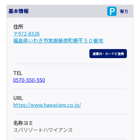
く)
基本情報
有り
住所
〒972-8326
福島県いわき市常磐藤原町蕨平５０番地
入場料金 大人・小学生・幼児：20％割引
道案内・カーナビ連携
TEL
0570-550-550
大人（中学生以上）
4,120円→3,300円
URL
https://www.hawaiians.co.jp/
小学生
2,800円→2,240円
名称ヨミ
スパリゾートハワイアンズ