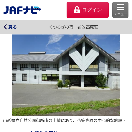
ログイン
メニュー
くつろぎの宿 花笠高原荘
くつろぎの宿 花笠高原荘
戻る
マイページ
会員優待のご利用方法
山形県立自然公園御所山の山麓にあり、花笠高原の中心的な施設として様々な集いの場となっています。
よくあるご質問