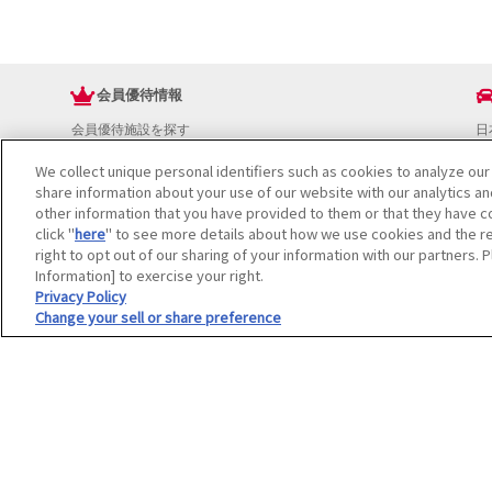
会員優待情報
会員優待施設を探す
日
JAFアプリ
ド
We collect unique personal identifiers such as cookies to analyze our
新規優待施設
お
share information about your use of our website with our analytics a
海外で使える会員優待サービス
ド
other information that you have provided to them or that they have co
JAFプレミアムサービス
イ
click "
here
" to see more details about how we use cookies and the re
JAFライフサポート
地
right to opt out of our sharing of your information with our partners. 
お
Information] to exercise your right.
JAF Mate
ド
Privacy Policy
Change your sell or share preference
冊子JAF Mate・JAF PLUS
利用規約
個人情報の取り扱いについて
会員優待サービスの提携