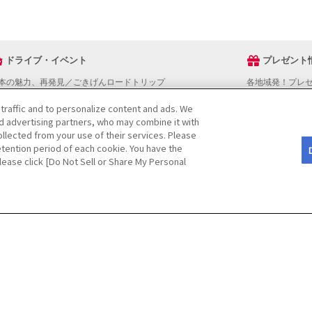
ドライブ・イベント
プレゼント
本の魅力、再発見／ごきげんロードトリップ
各地域発！プレ
ライブスタンプラリー
 traffic and to personalize content and ads. We
でかけスポットを探す
nd advertising partners, who may combine it with
ライブコースを探す
llected from your use of their services. Please
ベントを探す
tention period of each cookie. You have the
図から探す
Please click [Do Not Sell or Share My Personal
役立ち情報
ライブ情報ページ操作マニュアル
をご検討の方へ
JAFホームページ
CopyRight
©
(JAF)
. All rights reserved.