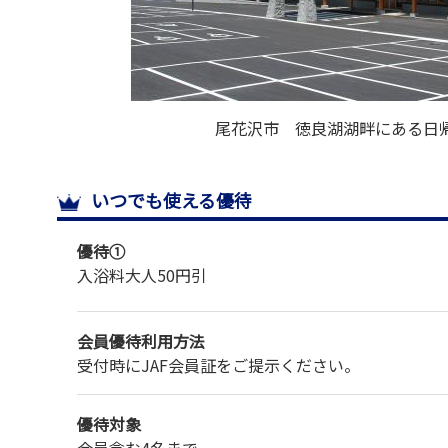
尾花沢市 徳良湖湖畔にある日
いつでも使える優待
優待①
入浴料
大人
50円引
会員優待利用方法
受付時にJAF会員証をご提示ください。
優待対象
会員含む4名まで