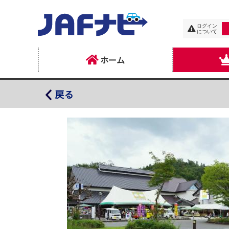
ログイン
について
ホーム
道の駅 いいで めざみの里観光物産館
戻る