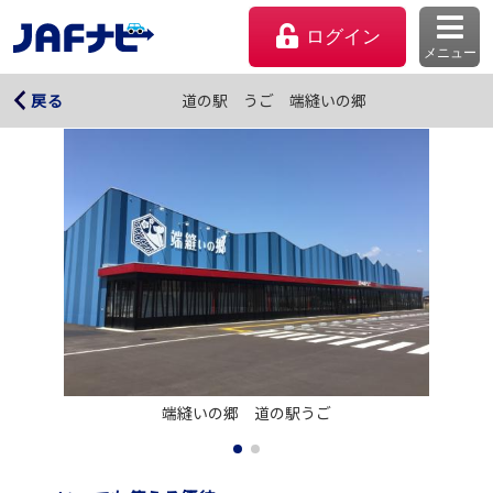
ログイン
メニュー
道の駅 うご 端縫いの郷
道の駅 うご 端縫いの郷
戻る
マイページ
端縫いの郷　道の駅うご
会員優待のご利用方法
よくあるご質問