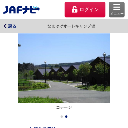
ログイン
メニュー
なまはげオートキャンプ場
なまはげオートキャンプ場
戻る
マイページ
コテージ
会員優待のご利用方法
よくあるご質問