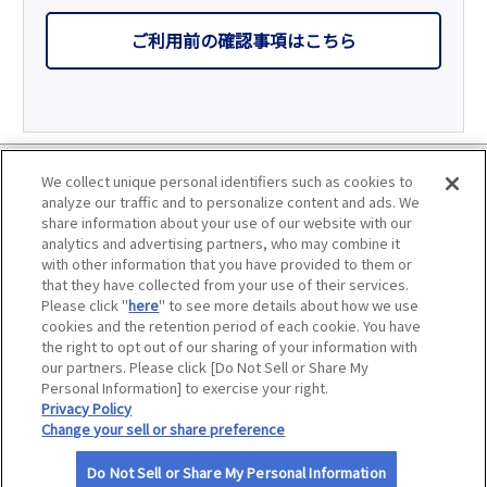
ご利用前の確認事項はこちら
利用規約
We collect unique personal identifiers such as cookies to
analyze our traffic and to personalize content and ads. We
個人情報の取り扱いについて
share information about your use of our website with our
analytics and advertising partners, who may combine it
with other information that you have provided to them or
会員優待サービスの提携をご検討の方へ
that they have collected from your use of their services.
Please click "
here
" to see more details about how we use
JAFホームページ
cookies and the retention period of each cookie. You have
the right to opt out of our sharing of your information with
our partners. Please click [Do Not Sell or Share My
Personal Information] to exercise your right.
Privacy Policy
©
. All rights reserved.
Change your sell or share preference
Do Not Sell or Share My Personal Information