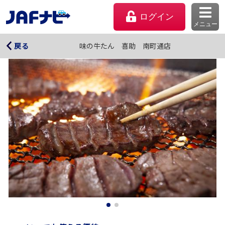
ログイン
メニュー
味の牛たん 喜助 南町通店
味の牛たん 喜助 南町通店
戻る
マイページ
会員優待のご利用方法
よくあるご質問