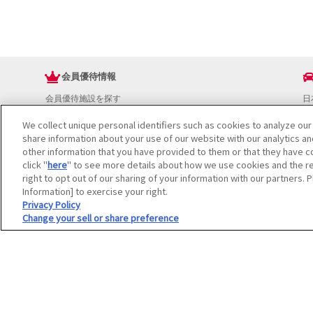
会員優待情報
会員優待施設を探す
日
JAFアプリ
ド
We collect unique personal identifiers such as cookies to analyze our
新規優待施設
お
share information about your use of our website with our analytics a
海外で使える会員優待サービス
ド
other information that you have provided to them or that they have co
JAFプレミアムサービス
イ
click "
here
" to see more details about how we use cookies and the re
JAFライフサポート
地
right to opt out of our sharing of your information with our partners. 
お
Information] to exercise your right.
JAF Mate
ド
Privacy Policy
Change your sell or share preference
冊子JAF Mate・JAF PLUS
利用規約
個人情報の取り扱いについて
会員優待サービスの提携