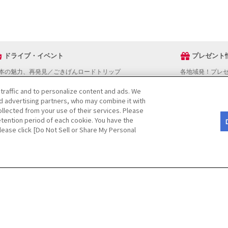
ドライブ・イベント
プレゼント
本の魅力、再発見／ごきげんロードトリップ
各地域発！プレ
ライブスタンプラリー
 traffic and to personalize content and ads. We
でかけスポットを探す
nd advertising partners, who may combine it with
ライブコースを探す
llected from your use of their services. Please
ベントを探す
tention period of each cookie. You have the
図から探す
Please click [Do Not Sell or Share My Personal
役立ち情報
ライブ情報ページ操作マニュアル
をご検討の方へ
JAFホームページ
CopyRight
©
(JAF)
. All rights reserved.