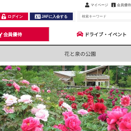
マイページ
会員優待
ログイン
JAFに入会する
会員優待
ドライブ・イベント
花と泉の公園