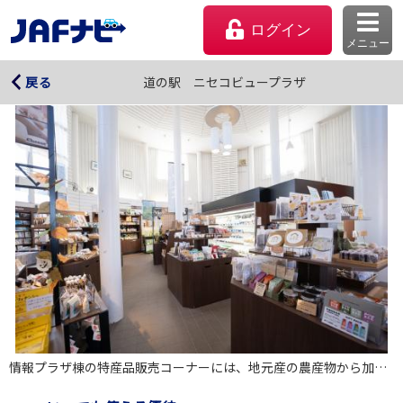
ログイン
メニュー
道の駅 ニセコビュープラザ
道の駅 ニセコビュープラザ
戻る
マイページ
会員優待のご利用方法
情報プラザ棟の特産品販売コーナーには、地元産の農産物から加工食品まで多彩なおみやげ品が盛りだくさん！
よくあるご質問