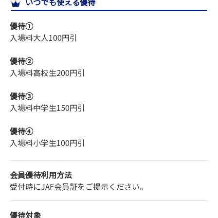
いつでも使える優待
サイトマップ
優待①
入場料
大人
100円引
優待②
入場料
高校生
200円引
優待③
入場料
中学生
150円引
優待④
入場料
小学生
100円引
会員優待利用方法
受付時にJAF会員証をご提示ください。
優待対象