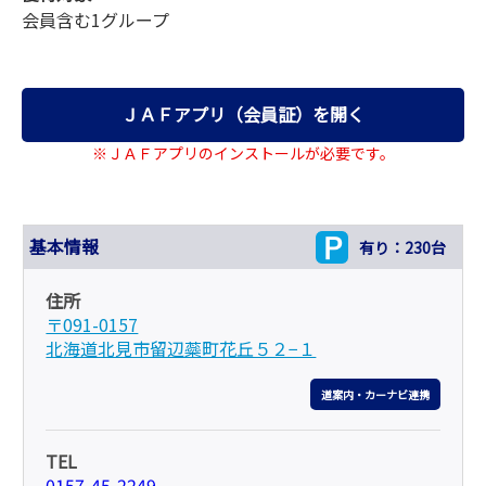
会員含む1グループ
ＪＡＦアプリ（会員証）を開く
※ＪＡＦアプリのインストールが必要です。
基本情報
有り：230台
住所
〒091-0157
北海道北見市留辺蘂町花丘５２−１
道案内・カーナビ連携
TEL
0157-45-2249