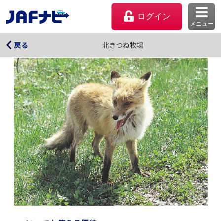
ログイン
メニュー
北きつね牧場
北きつね牧場
戻る
マイページ
会員優待のご利用方法
よくあるご質問