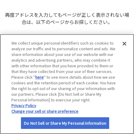
サイトマップ
再度アドレスを入力してもページが正しく表示されない場
合は、以下のページからお探しください。
JAFナビトップ
We collect unique personal identifiers such as cookies to
会員優待
analyze our traffic and to personalize content and ads. We
ドライブ
share information about your use of our website with our
analytics and advertising partners, who may combine it
プレゼント
with other information that you have provided to them or
JAF（日本自動車連盟）
that they have collected from your use of their services.
Please click "
here
" to see more details about how we use
cookies and the retention period of each cookie. You have
the right to opt out of our sharing of your information with
our partners. Please click [Do Not Sell or Share My
Personal Information] to exercise your right.
Privacy Policy
Change your sell or share preference
Do Not Sell or Share My Personal Information