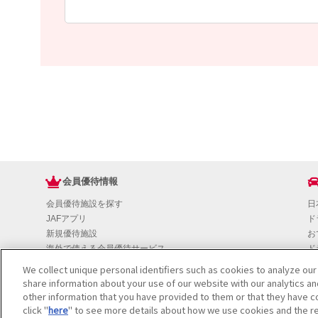
会員優待情報
会員優待施設を探す
日
JAFアプリ
ド
新規優待施設
お
海外で使える会員優待サービス
ド
JAFプレミアムサービス
イ
We collect unique personal identifiers such as cookies to analyze our
JAFライフサポート
地
share information about your use of our website with our analytics a
お
other information that you have provided to them or that they have co
JAF Mate
click "
here
" to see more details about how we use cookies and the re
ド