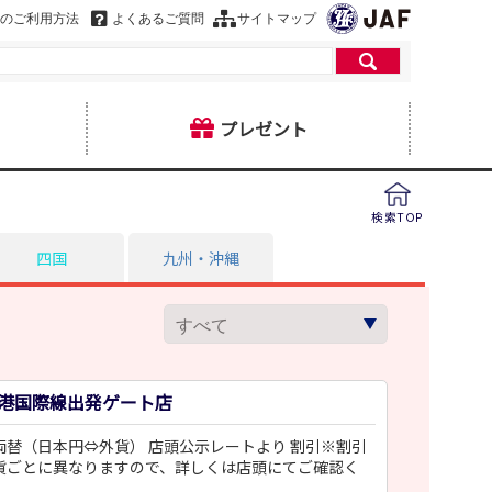
のご利用方法
よくあるご質問
サイトマップ
プレゼント
検索TOP
四国
九州・沖縄
ヒ
千歳空港国際線出発ゲート店
両替（日本円⇔外貨） 店頭公示レートより 割引※割引
貨ごとに異なりますので、詳しくは店頭にてご確認く
。