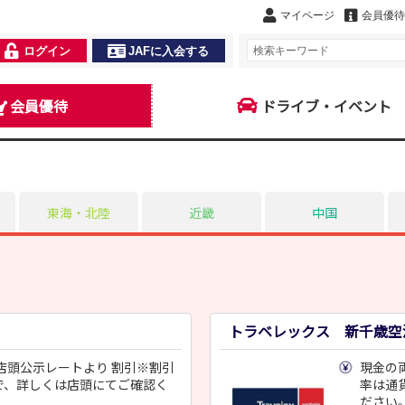
マイページ
会員優待
ログイン
JAFに入会する
会員優待
ドライブ・イベント
東海・北陸
近畿
中国
トラベレックス 新
店頭公示レートより 割引※割引
現金の
で、詳しくは店頭にてご確認く
率は通
ださい