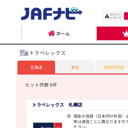
ログイン
について
ホーム
トラベレックス
北海道
東北
関東甲信越
ヒット件数 6件
トラベレックス 札幌店
現金の両替（日本円⇔外貨） 
率は通貨ごとに異なりますの
ださい。