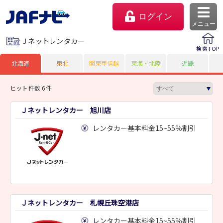
ログイン
メニュー
Ｊネットレンタカー
検索TOP
北海道
東北
関東甲信越
東海・北陸
近畿
ヒット件数 6件
Ｊネットレンタカー 旭川店
レンタカー基本料金15~55％割引
マイページ
会員優待のご利用方法
Ｊネットレンタカー 札幌丘珠空港店
よくあるご質問
レンタカー基本料金15~55％割引