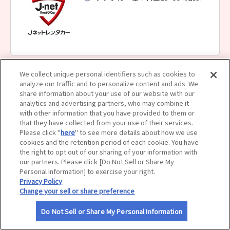
サイトマップ
We collect unique personal identifiers such as cookies to
Ｊネットレンタカー 札幌白石店
analyze our traffic and to personalize content and ads. We
レンタカー基本料金15~55％割引
share information about your use of our website with our
analytics and advertising partners, who may combine it
with other information that you have provided to them or
that they have collected from your use of their services.
Please click "
here
" to see more details about how we use
cookies and the retention period of each cookie. You have
the right to opt out of our sharing of your information with
our partners. Please click [Do Not Sell or Share My
Ｊネットレンタカー 札幌手稲店
Personal Information] to exercise your right.
Privacy Policy
レンタカー基本料金15~55％割引
Change your sell or share preference
Do Not Sell or Share My Personal Information