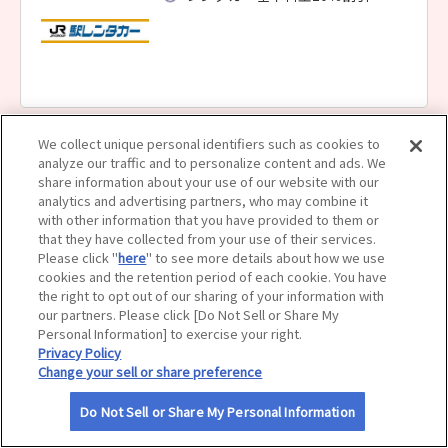
サイトマップ
We collect unique personal identifiers such as cookies to
ＪＲ駅レンタカー 小樽営業所
analyze our traffic and to personalize content and ads. We
レンタカー基本料金10％割引
share information about your use of our website with our
analytics and advertising partners, who may combine it
with other information that you have provided to them or
that they have collected from your use of their services.
Please click "
here
" to see more details about how we use
cookies and the retention period of each cookie. You have
the right to opt out of our sharing of your information with
our partners. Please click [Do Not Sell or Share My
ＪＲ駅レンタカー 帯広営業所
Personal Information] to exercise your right.
Privacy Policy
レンタカー基本料金10％割引
Change your sell or share preference
Do Not Sell or Share My Personal Information