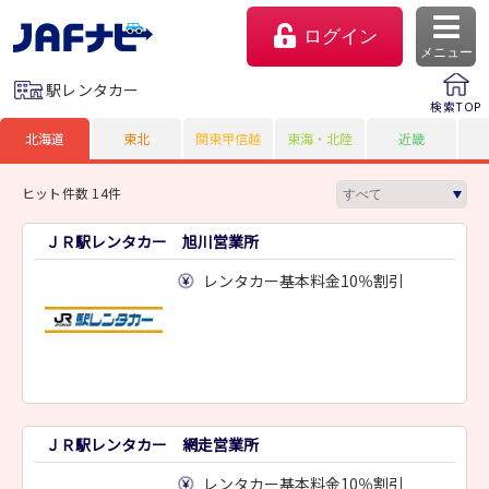
ログイン
メニュー
駅レンタカー
検索TOP
北海道
東北
関東甲信越
東海・北陸
近畿
ヒット件数 14件
ＪＲ駅レンタカー 旭川営業所
レンタカー基本料金10％割引
マイページ
会員優待のご利用方法
ＪＲ駅レンタカー 網走営業所
よくあるご質問
レンタカー基本料金10％割引