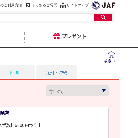
のご利用方法
よくあるご質問
サイトマップ
プレゼント
検索TOP
四国
九州・沖縄
ヒ
幌店
手数料6600円⇒ 無料