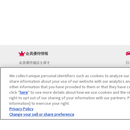
会員優待情報
会員優待施設を探す
日
JAFアプリ
ド
新規優待施設
お
We collect unique personal identifiers such as cookies to analyze our
share information about your use of our website with our analytics a
海外で使える会員優待サービス
ド
other information that you have provided to them or that they have co
JAFプレミアムサービス
イ
click "
here
" to see more details about how we use cookies and the re
JAFライフサポート
地
right to opt out of our sharing of your information with our partners. 
お
Information] to exercise your right.
JAF Mate
ド
Privacy Policy
冊子JAF Mate・JAF PLUS
Change your sell or share preference