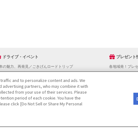
ドライブ・イベント
プレゼント
本の魅力、再発見／ごきげんロードトリップ
各地域発！プレ
ライブスタンプラリー
でかけスポットを探す
 traffic and to personalize content and ads. We
nd advertising partners, who may combine it with
ライブコースを探す
llected from your use of their services. Please
ベントを探す
tention period of each cookie. You have the
図から探す
Please click [Do Not Sell or Share My Personal
役立ち情報
ライブ情報ページ操作マニュアル