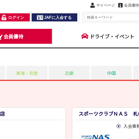
マイページ
会員優待
ログイン
JAFに入会する
会員優待
ドライブ・イベント
東海・北陸
近畿
中国
店
スポーツクラブＮＡＳ 札
入会事務