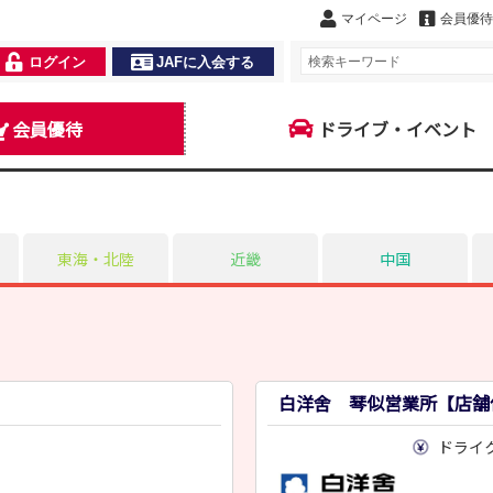
マイページ
会員優待
ログイン
JAFに入会する
会員優待
ドライブ・イベント
東海・北陸
近畿
中国
白洋舍 琴似営業所【店舗
ドライ