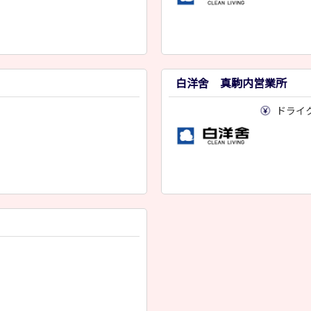
白洋舍 真駒内営業所
ドライ