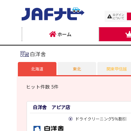
ログイン
について
ホーム
白洋舍
北海道
東北
関東甲信越
ヒット件数 5件
白洋舍 アピア店
ドライクリーニング5％割引