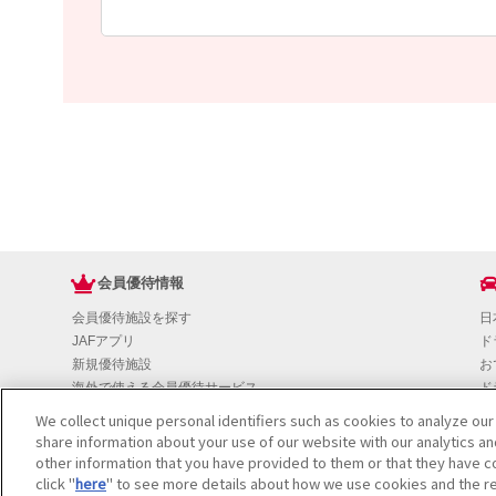
会員優待情報
会員優待施設を探す
日
JAFアプリ
ド
新規優待施設
お
海外で使える会員優待サービス
ド
JAFプレミアムサービス
イ
We collect unique personal identifiers such as cookies to analyze our
JAFライフサポート
地
share information about your use of our website with our analytics a
お
other information that you have provided to them or that they have co
JAF Mate
click "
here
" to see more details about how we use cookies and the re
ド