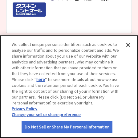
サイトマップ
We collect unique personal identifiers such as cookies to
ダスキンレントオール 釧路ステーション
analyze our traffic and to personalize content and ads. We
レンタル基本料金15％割引
share information about your use of our website with our
analytics and advertising partners, who may combine it
with other information that you have provided to them or
that they have collected from your use of their services.
Please click "
here
" to see more details about how we use
cookies and the retention period of each cookie. You have
the right to opt out of our sharing of your information with
our partners. Please click [Do Not Sell or Share My
ダスキンレントオール 札幌イベントセンター
Personal Information] to exercise your right.
Privacy Policy
レンタル基本料金15％割引
Change your sell or share preference
Do Not Sell or Share My Personal Information