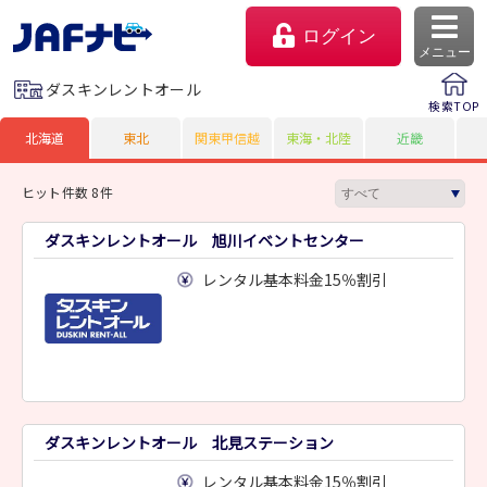
ログイン
メニュー
ダスキンレントオール
検索TOP
北海道
東北
関東甲信越
東海・北陸
近畿
ヒット件数 8件
ダスキンレントオール 旭川イベントセンター
レンタル基本料金15％割引
マイページ
会員優待のご利用方法
ダスキンレントオール 北見ステーション
よくあるご質問
レンタル基本料金15％割引