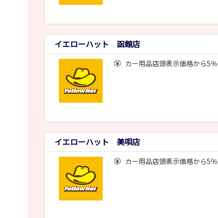
イエローハット 函館店
カー用品店頭表示価格から5％
イエローハット 美唄店
カー用品店頭表示価格から5％