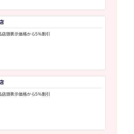
店
品店頭表示価格から5％割引
店
品店頭表示価格から5％割引