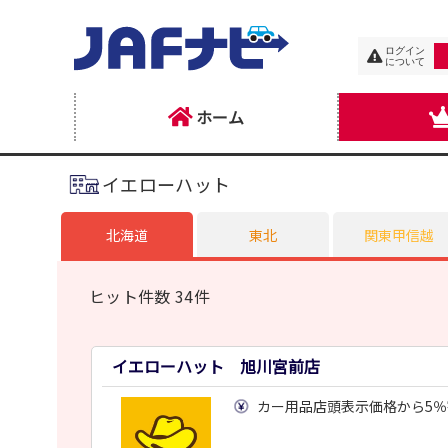
ログイン
について
ホーム
イエローハット
北海道
東北
関東甲信越
ヒット件数 34件
イエローハット 旭川宮前店
カー用品店頭表示価格から5％