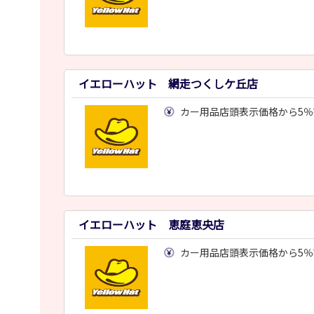
イエローハット 網走つくしケ丘店
カー用品店頭表示価格から5％
イエローハット 恵庭恵央店
カー用品店頭表示価格から5％