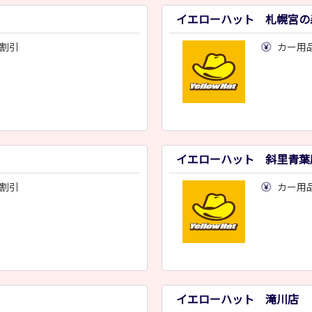
イエローハット 札幌宮の
割引
カー用
イエローハット 斜里青葉
割引
カー用
イエローハット 滝川店