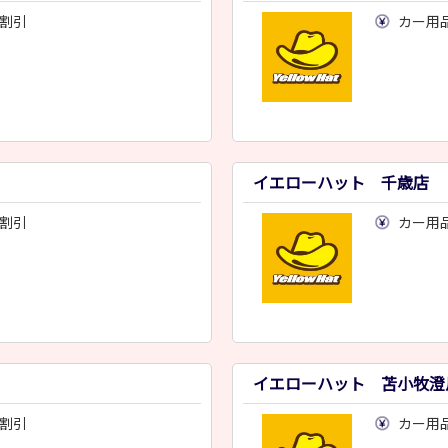
割引
カー用
イエローハット 千歳店
割引
カー用
イエローハット 苫小牧澄
割引
カー用