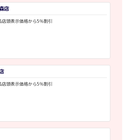
森店
品店頭表示価格から5％割引
店
品店頭表示価格から5％割引