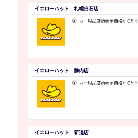
イエローハット 札幌白石店
カー用品店頭表示価格から5％
イエローハット 静内店
カー用品店頭表示価格から5％
イエローハット 新道店