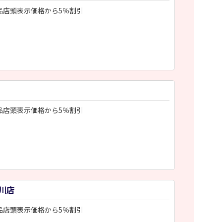
品店頭表示価格から5％割引
品店頭表示価格から5％割引
川店
品店頭表示価格から5％割引