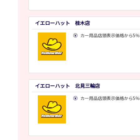
イエローハット 桂木店
カー用品店頭表示価格から5％
イエローハット 北見三輪店
カー用品店頭表示価格から5％