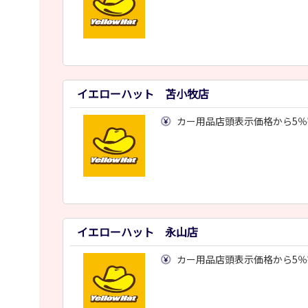
イエローハット 苫小牧店
カー用品店頭表示価格から5％
イエローハット 永山店
カー用品店頭表示価格から5％