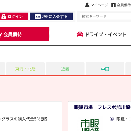
マイページ
会員優待
ログイン
JAFに入会する
会員優待
ドライブ・イベント
東海・北陸
近畿
中国
眼鏡市場 フレスポ旭川龍
ングラスの購入代金5％割引
眼鏡・