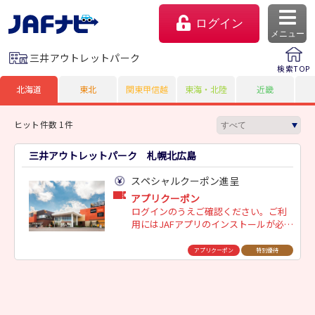
ログイン
メニュー
三井アウトレットパーク
検索TOP
北海道
東北
関東甲信越
東海・北陸
近畿
ヒット件数 1件
三井アウトレットパーク 札幌北広島
スペシャルクーポン進呈
アプリクーポン
ログインのうえご確認ください。ご利
用にはJAFアプリのインストールが必要
マイページ
です。
アプリクーポン
特別優待
会員優待のご利用方法
よくあるご質問