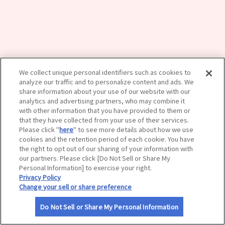
サイトマップ
We collect unique personal identifiers such as cookies to
analyze our traffic and to personalize content and ads. We
share information about your use of our website with our
analytics and advertising partners, who may combine it
with other information that you have provided to them or
that they have collected from your use of their services.
Please click "
here
" to see more details about how we use
cookies and the retention period of each cookie. You have
the right to opt out of our sharing of your information with
our partners. Please click [Do Not Sell or Share My
Personal Information] to exercise your right.
Privacy Policy
Change your sell or share preference
Do Not Sell or Share My Personal Information
利用規約