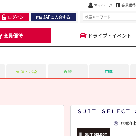
マイページ
会員優待
ログイン
JAFに入会する
会員優待
ドライブ・イベント
東海・北陸
近畿
中国
ＳＵＩＴ ＳＥＬＥＣＴ 
店頭価