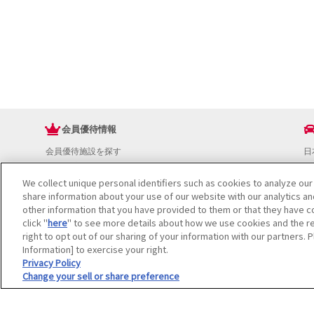
会員優待情報
会員優待施設を探す
日
JAFアプリ
ド
新規優待施設
お
We collect unique personal identifiers such as cookies to analyze our
share information about your use of our website with our analytics a
海外で使える会員優待サービス
ド
other information that you have provided to them or that they have co
JAFプレミアムサービス
イ
click "
here
" to see more details about how we use cookies and the re
JAFライフサポート
地
right to opt out of our sharing of your information with our partners. 
お
Information] to exercise your right.
JAF Mate
ド
Privacy Policy
冊子JAF Mate・JAF PLUS
Change your sell or share preference