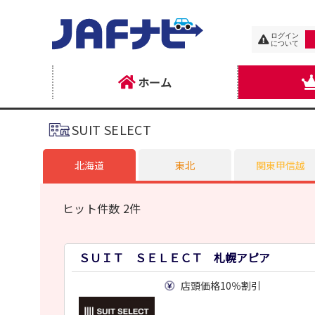
ログイン
について
ホーム
SUIT SELECT
北海道
東北
関東甲信越
ヒット件数 2件
ＳＵＩＴ ＳＥＬＥＣＴ 札幌アピア
店頭価格10％割引