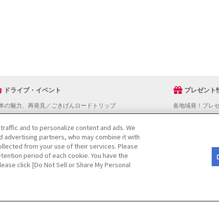
ドライブ・イベント
プレゼント
本の魅力、再発見／ごきげんロードトリップ
各地域発！プレ
ライブスタンプラリー
でかけスポットを探す
 traffic and to personalize content and ads. We
nd advertising partners, who may combine it with
ライブコースを探す
llected from your use of their services. Please
ベントを探す
tention period of each cookie. You have the
図から探す
Please click [Do Not Sell or Share My Personal
役立ち情報
ライブ情報ページ操作マニュアル