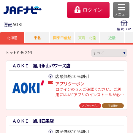
ログイン
メニュー
AOKI
検索TOP
北海道
東北
関東甲信越
東海・北陸
近畿
ヒット件数 22件
ＡＯＫＩ 旭川永山パワーズ店
店頭価格10％割引
アプリクーポン
ログインのうえご確認ください。ご利
用にはJAFアプリのインストールが必要
マイページ
です。
アプリクーポン
特別優待
会員優待のご利用方法
ＡＯＫＩ 旭川四条店
よくあるご質問
店頭価格10％割引