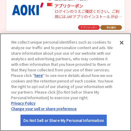
アプリクーポン
サイトマップ
ログインのうえご確認ください。ご利
用にはJAFアプリのインストールが必要
です。
アプリクーポン
特別優待
We collect unique personal identifiers such as cookies to
ＡＯＫＩ 岩見沢店
analyze our traffic and to personalize content and ads. We
店頭価格10％割引
share information about your use of our website with our
analytics and advertising partners, who may combine it
アプリクーポン
with other information that you have provided to them or
ログインのうえご確認ください。ご利
that they have collected from your use of their services.
用にはJAFアプリのインストールが必要
Please click "
here
" to see more details about how we use
です。
cookies and the retention period of each cookie. You have
アプリクーポン
特別優待
the right to opt out of our sharing of your information with
our partners. Please click [Do Not Sell or Share My
ＡＯＫＩ ウイングベイ小樽店
Personal Information] to exercise your right.
Privacy Policy
店頭価格10％割引
Change your sell or share preference
アプリクーポン
ログインのうえご確認ください。ご利
Do Not Sell or Share My Personal Information
用にはJAFアプリのインストールが必要
です。