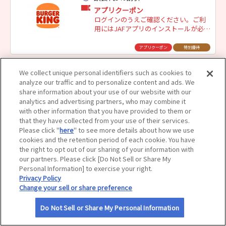
アプリクーポン
サイトマップ
ログインのうえご確認ください。ご利
用にはJAFアプリのインストールが必要
です。
アプリクーポン
特別優待
We collect unique personal identifiers such as cookies to
バーガーキング 帯広店
analyze our traffic and to personalize content and ads. We
飲食代5％割引
share information about your use of our website with our
analytics and advertising partners, who may combine it
アプリクーポン
with other information that you have provided to them or
ログインのうえご確認ください。ご利
that they have collected from your use of their services.
用にはJAFアプリのインストールが必要
Please click "
here
" to see more details about how we use
です。
cookies and the retention period of each cookie. You have
アプリクーポン
特別優待
the right to opt out of our sharing of your information with
our partners. Please click [Do Not Sell or Share My
バーガーキング 札幌白石店
Personal Information] to exercise your right.
Privacy Policy
飲食代5％割引
Change your sell or share preference
アプリクーポン
ログインのうえご確認ください。ご利
Do Not Sell or Share My Personal Information
用にはJAFアプリのインストールが必要
です。