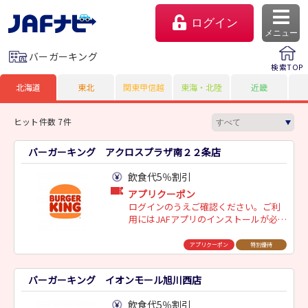
ログイン
メニュー
バーガーキング
検索TOP
北海道
東北
関東甲信越
東海・北陸
近畿
ヒット件数 7件
バーガーキング アクロスプラザ南２２条店
飲食代5％割引
アプリクーポン
ログインのうえご確認ください。ご利
用にはJAFアプリのインストールが必要
マイページ
です。
アプリクーポン
特別優待
会員優待のご利用方法
バーガーキング イオンモール旭川西店
よくあるご質問
飲食代5％割引