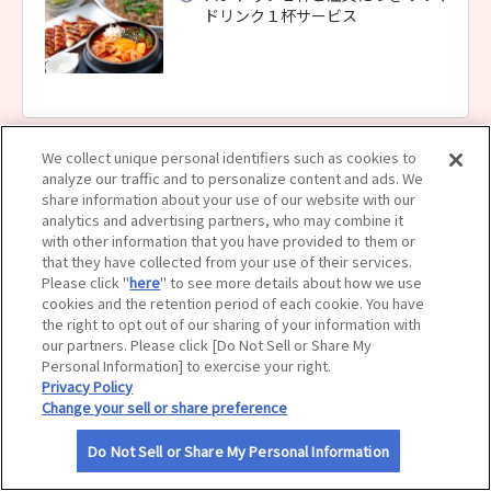
ドリンク１杯サービス
サイトマップ
We collect unique personal identifiers such as cookies to
analyze our traffic and to personalize content and ads. We
share information about your use of our website with our
analytics and advertising partners, who may combine it
with other information that you have provided to them or
that they have collected from your use of their services.
Please click "
here
" to see more details about how we use
cookies and the retention period of each cookie. You have
the right to opt out of our sharing of your information with
our partners. Please click [Do Not Sell or Share My
Personal Information] to exercise your right.
Privacy Policy
Change your sell or share preference
Do Not Sell or Share My Personal Information
利用規約