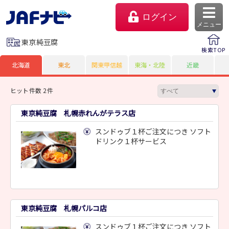
ログイン
メニュー
東京純豆腐
検索TOP
北海道
東北
関東甲信越
東海・北陸
近畿
ヒット件数 2件
東京純豆腐 札幌赤れんがテラス店
スンドゥブ１杯ご注文につき ソフト
ドリンク１杯サービス
マイページ
会員優待のご利用方法
東京純豆腐 札幌パルコ店
よくあるご質問
スンドゥブ１杯ご注文につき ソフト