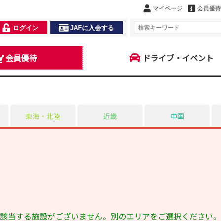
マイページ
会員優待
ログイン
JAFに入会する
会員優待
ドライブ・イベント
東海・北陸
近畿
中国
該当する施設がございません。
別のエリアをご選択ください。