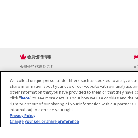
会員優待情報
会員優待施設を探す
日
JAFアプリ
ド
新規優待施設
お
We collect unique personal identifiers such as cookies to analyze our
share information about your use of our website with our analytics a
海外で使える会員優待サービス
ド
other information that you have provided to them or that they have co
JAFプレミアムサービス
イ
click "
here
" to see more details about how we use cookies and the re
JAFライフサポート
地
right to opt out of our sharing of your information with our partners. 
お
Information] to exercise your right.
JAF Mate
ド
Privacy Policy
冊子JAF Mate・JAF PLUS
Change your sell or share preference