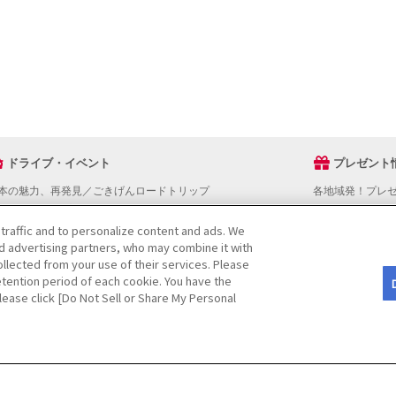
ドライブ・イベント
プレゼント
本の魅力、再発見／ごきげんロードトリップ
各地域発！プレ
ライブスタンプラリー
でかけスポットを探す
 traffic and to personalize content and ads. We
nd advertising partners, who may combine it with
ライブコースを探す
llected from your use of their services. Please
ベントを探す
tention period of each cookie. You have the
図から探す
Please click [Do Not Sell or Share My Personal
役立ち情報
ライブ情報ページ操作マニュアル