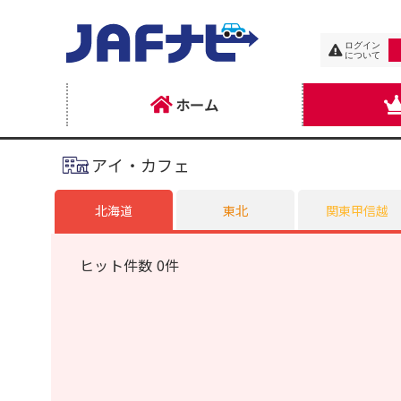
ログイン
について
ホーム
アイ・カフェ
北海道
東北
関東甲信越
ヒット件数 0件