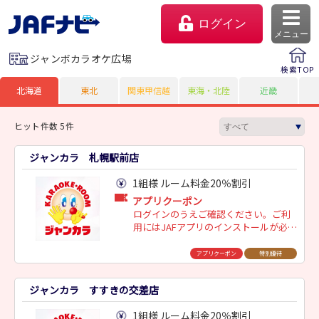
ログイン
メニュー
ジャンボカラオケ広場
検索TOP
北海道
東北
関東甲信越
東海・北陸
近畿
ヒット件数 5件
ジャンカラ 札幌駅前店
1組様 ルーム料金20％割引
アプリクーポン
ログインのうえご確認ください。ご利
用にはJAFアプリのインストールが必要
マイページ
です。
アプリクーポン
特別優待
会員優待のご利用方法
ジャンカラ すすきの交差店
よくあるご質問
1組様 ルーム料金20％割引