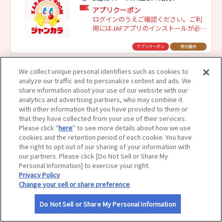
アプリクーポン
サイトマップ
ログインのうえご確認ください。ご利
用にはJAFアプリのインストールが必要
です。
アプリクーポン
特別優待
We collect unique personal identifiers such as cookies to
ジャンカラ すすきの狸小路店
analyze our traffic and to personalize content and ads. We
1組様 ルーム料金20％割引
share information about your use of our website with our
analytics and advertising partners, who may combine it
アプリクーポン
with other information that you have provided to them or
ログインのうえご確認ください。ご利
that they have collected from your use of their services.
用にはJAFアプリのインストールが必要
Please click "
here
" to see more details about how we use
です。
cookies and the retention period of each cookie. You have
アプリクーポン
特別優待
the right to opt out of our sharing of your information with
our partners. Please click [Do Not Sell or Share My
ジャンカラ すすきの２号店
Personal Information] to exercise your right.
Privacy Policy
1組様 ルーム料金20％割引
Change your sell or share preference
アプリクーポン
ログインのうえご確認ください。ご利
Do Not Sell or Share My Personal Information
用にはJAFアプリのインストールが必要
です。