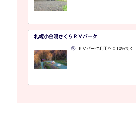
札幌小金湯さくらＲＶパーク
ＲＶパーク利用料金10％割引