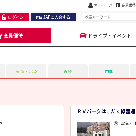
マイページ
会員優待
ログイン
JAFに入会する
会員優待
ドライブ・イベント
東海・北陸
近畿
中国
ＲＶパークはこだて緑園通
き
電気利用