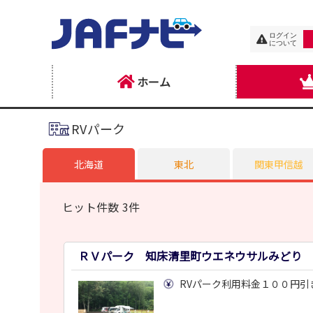
ログイン
について
ホーム
RVパーク
北海道
東北
関東甲信越
ヒット件数 3件
ＲＶパーク 知床清里町ウエネウサルみどり
RVパーク利用料金１００円引