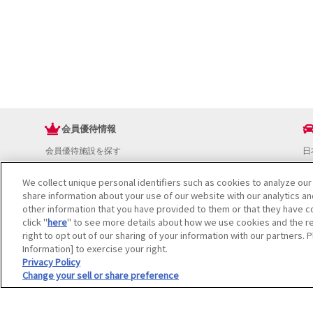
会員優待情報
会員優待施設を探す
日
JAFアプリ
ド
新規優待施設
お
We collect unique personal identifiers such as cookies to analyze our
share information about your use of our website with our analytics a
海外で使える会員優待サービス
ド
other information that you have provided to them or that they have co
JAFプレミアムサービス
イ
click "
here
" to see more details about how we use cookies and the re
JAFライフサポート
地
right to opt out of our sharing of your information with our partners. 
お
Information] to exercise your right.
JAF Mate
ド
Privacy Policy
冊子JAF Mate・JAF PLUS
Change your sell or share preference