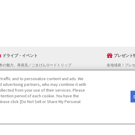
ドライブ・イベント
プレゼント
本の魅力、再発見／ごきげんロードトリップ
各地域発！プレ
ライブスタンプラリー
でかけスポットを探す
 traffic and to personalize content and ads. We
nd advertising partners, who may combine it with
ライブコースを探す
llected from your use of their services. Please
ベントを探す
tention period of each cookie. You have the
図から探す
Please click [Do Not Sell or Share My Personal
役立ち情報
ライブ情報ページ操作マニュアル