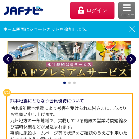
ログイン
メニュー
ホーム
優待施設を探す
ホーム画面にショートカットを追加しよう。
熊本地震にともなう会員優待について
マイページ
 令和8年熊本地震により被害を受けられた皆さまに、心より
お見舞い申し上げます。

会員優待のご利用方法
九州地方の一部地域で、掲載している施設の営業時間短縮及
び臨時休業などが見込まれます。

よくあるご質問
事前に施設ホームページ等で状況をご確認のうえご利用いた
だきますようお願いします。 