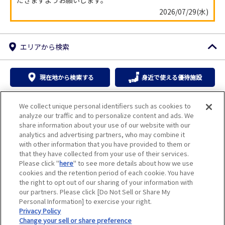
サイトマップ
2026/07/29(水)
エリアから検索
現在地から検索する
身近で使える優待施設
オンライン優待施設
We collect unique personal identifiers such as cookies to
analyze our traffic and to personalize content and ads. We
share information about your use of our website with our
北海道
東北
関東甲信越
東海・北陸
analytics and advertising partners, who may combine it
with other information that you have provided to them or
that they have collected from your use of their services.
近畿
中国
四国
九州・沖縄
Please click "
here
" to see more details about how we use
cookies and the retention period of each cookie. You have
the right to opt out of our sharing of your information with
条件を指定して検索
our partners. Please click [Do Not Sell or Share My
Personal Information] to exercise your right.
おすすめ施設
Privacy Policy
Change your sell or share preference