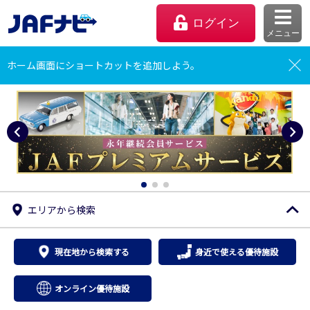
ログイン
メニュー
ホーム
優待施設を探す
ホーム画面にショートカットを追加しよう。
エリアから検索
マイページ
現在地から検索する
身近で使える優待施設
会員優待のご利用方法
オンライン優待施設
よくあるご質問