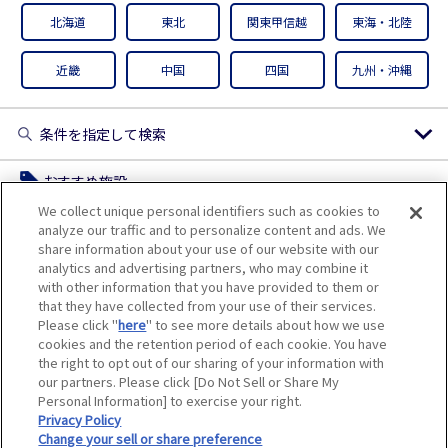
サイトマップ
北海道
東北
関東甲信越
東海・北陸
近畿
中国
四国
九州・沖縄
条件を指定して検索
おすすめ施設
We collect unique personal identifiers such as cookies to
ゼロ
analyze our traffic and to personalize content and ads. We
share information about your use of our website with our
マイカー・オートバイ輸送サービス
ジャンル
analytics and advertising partners, who may combine it
10％割引
with other information that you have provided to them or
that they have collected from your use of their services.
1
エリア
Please click "
here
" to see more details about how we use
cookies and the retention period of each cookie. You have
オンライン優待
the right to opt out of our sharing of your information with
アプリクーポン
our partners. Please click [Do Not Sell or Share My
Personal Information] to exercise your right.
日本公演４０周年記念 ディズニー・オン・アイス “Ｌｅ
特別優待
Privacy Policy
ｔ′ｓ Ｐａｒｔｙ！゛船橋公演
Change your sell or share preference